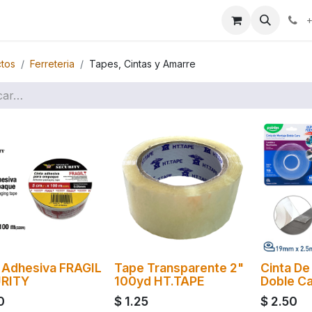
ales
Marcas
+
tos
Ferreteria
Tapes, Cintas y Amarre
 Adhesiva FRAGIL
Tape Transparente 2"
Cinta De
RITY
100yd HT.TAPE
Doble C
0
$
1.25
$
2.50