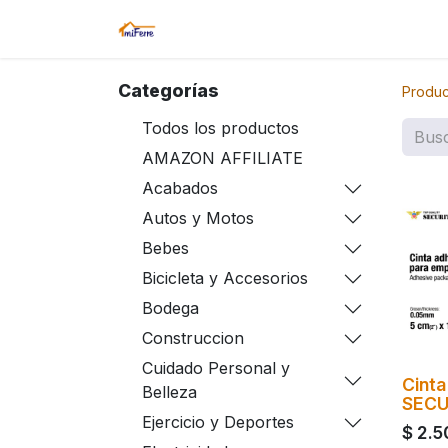
Inicio
Tienda
Amazon
Sucurs
Categorías
Produc
Todos los productos
AMAZON AFFILIATE
Acabados
Autos y Motos
Bebes
Bicicleta y Accesorios
Bodega
Construccion
Cuidado Personal y
Cinta
Belleza
SECU
Ejercicio y Deportes
$
2.5