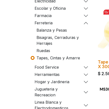
Electricidad
Escolar y Oficina
Farmacia
Ferreteria
Balanza y Pesas
Bisagras, Cerraduras y
Herrajes
Ruedas
Tapes, Cintas y Amarre
Tape
X 30
Food Service
$
2.5
Herramientas
Hogar y Jardineria
Jugueteria y
Recreacion
Linea Blanca y
Electrodomesticos