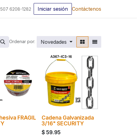
Iniciar sesión
Contáctenos
507 6208-1282
Novedades
Ordenar por:
hesiva FRAGIL
Cadena Galvanizada
TY
3/16" SECURITY
$
59.95