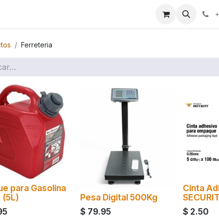
ales
+
tos
Ferreteria
e para Gasolina
Cinta Ad
 (5L)
Pesa Digital 500Kg
SECURI
95
$
79.95
$
2.50