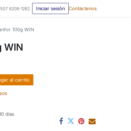
Iniciar sesión
Contáctenos
507 6208-1282
anfor 100g WIN
g WIN
ar al carrito
seos
30 días