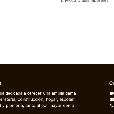
Envío: 2-3 días laborales
s
C
a dedicada a ofrecer una amplia gama
rretería, construcción, hogar, escolar,
dad y plomería, tanto al por mayor como