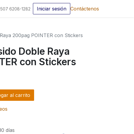
Iniciar sesión
Contáctenos
507 6208-1282
 Raya 200pag POINTER con Stickers
ido Doble Raya
ER con Stickers
ar al carrito
seos
30 días