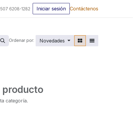
Iniciar sesión
Contáctenos
507 6208-1282
Novedades
Ordenar por:
n producto
ta categoría.