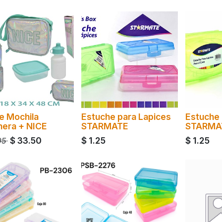
e Mochila
Estuche para Lapices
Estuche 
hera + NICE
STARMATE
STARMA
$
33.50
$
1.25
$
1.25
95