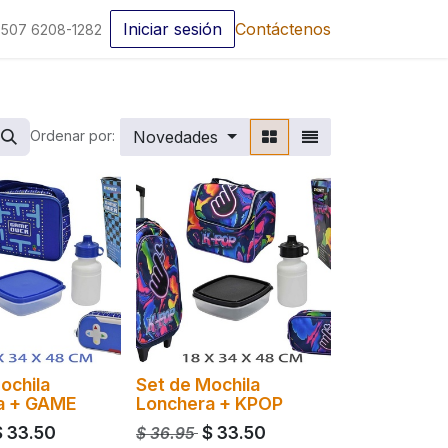
Iniciar sesión
Contáctenos
507 6208-1282
Novedades
Ordenar por:
ochila
Set de Mochila
a + GAME
Lonchera + KPOP
$
33.50
$
33.50
$
36.95