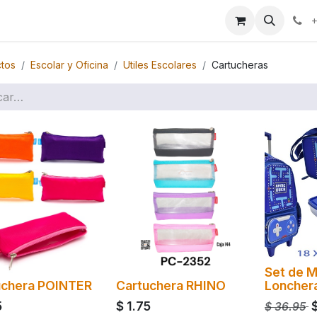
ales
+
tos
Escolar y Oficina
Utiles Escolares
Cartucheras
Set de M
uchera POINTER
Cartuchera RHINO
Loncher
5
$
1.75
$
36.95