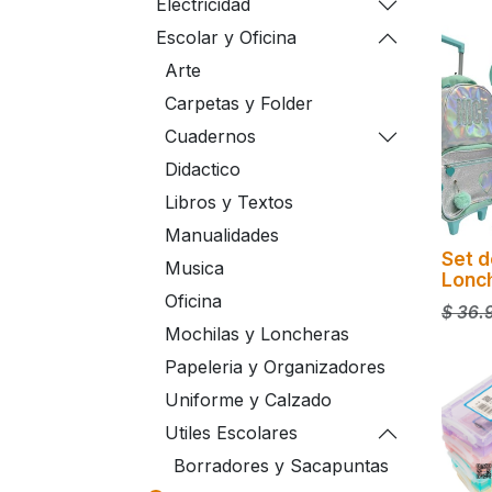
Electricidad
Escolar y Oficina
Arte
Carpetas y Folder
Cuadernos
Didactico
Libros y Textos
Manualidades
Set d
Musica
Lonc
Oficina
$
36.
Mochilas y Loncheras
Papeleria y Organizadores
Uniforme y Calzado
Utiles Escolares
Borradores y Sacapuntas