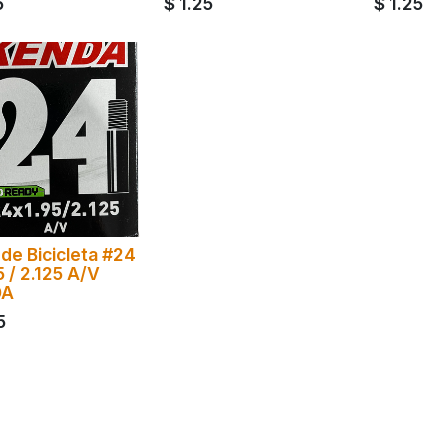
5
$
1.25
$
1.25
de Bicicleta #24
5 / 2.125 A/V
DA
5