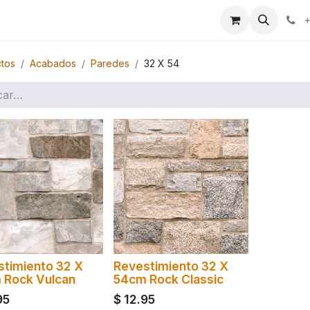
ales
+
tos
Acabados
Paredes
32 X 54
stimiento 32 X
Revestimiento 32 X
 Rock Vulcan
54cm Rock Classic
95
$
12.95