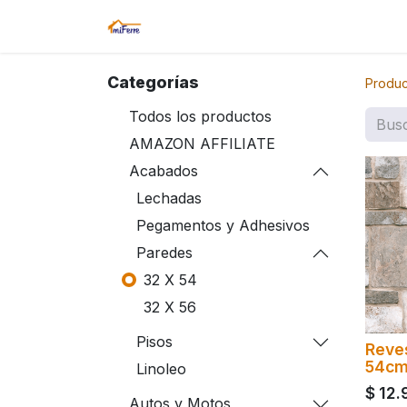
Inicio
Tienda
Amazon
Sucurs
Categorías
Produc
Todos los productos
AMAZON AFFILIATE
Acabados
Lechadas
Pegamentos y Adhesivos
Paredes
32 X 54
32 X 56
Pisos
Reve
54cm
Linoleo
$
12.
Autos y Motos