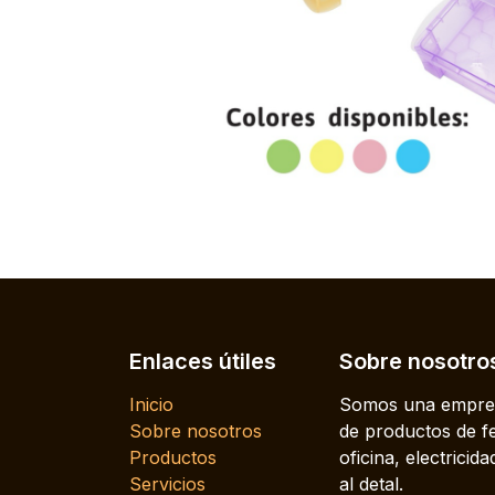
Enlaces útiles
Sobre nosotro
Inicio
Somos una empres
Sobre nosotros
de productos de fe
Productos
oficina, electrici
Servicios
al detal.