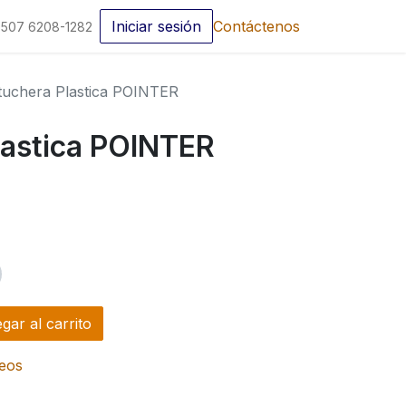
Iniciar sesión
Contáctenos
507 6208-1282
tuchera Plastica POINTER
lastica POINTER
ar al carrito
seos